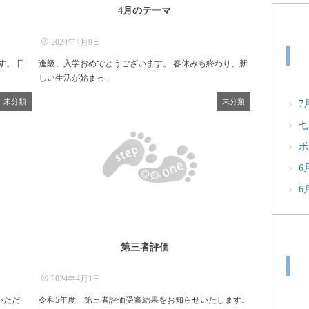
4月のテーマ
2024年4月9日
す。 日
進級、入学おめでとうございます。 春休みも終わり、新
しい生活が始まっ...
未分類
未分類
7
七
ボ
6
6
第三者評価
2024年4月1日
いただ
令和5年度 第三者評価受審結果をお知らせいたします。